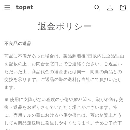
コンテ
グ
ンツに
ー
イ
進む
ト
ン
返金ポリシー
不良品の返品
商品に不備があった場合は、
製品到着後
7
日以内に返品理由
を記載の上、お問合せ窓口までご連絡ください。ご返品い
ただいた上、商品代金の返金または同一、同量の商品との
交換を承ります。ご返品の際の送料は当社にて負担いたし
ます。
※ 使用に支障がない程度の小傷や
擦れ
凹み、剥がれ等は交
換・返品をお断りさせていただく場合がございます。特
に、
専用ミルの蓋における
小傷や擦れは、蓋の材質上どう
しても
商品運送時に発生しやすくなります。予めご了承下